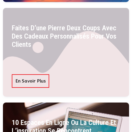
Faites D’une Pierre Deux Coups Avec
Des Cadeaux Personnalisés Pour Vos
Clients
En Savoir Plus
10 Espaces En Ligne Ou La Culture Et
L’inspiration Se Rencontrent