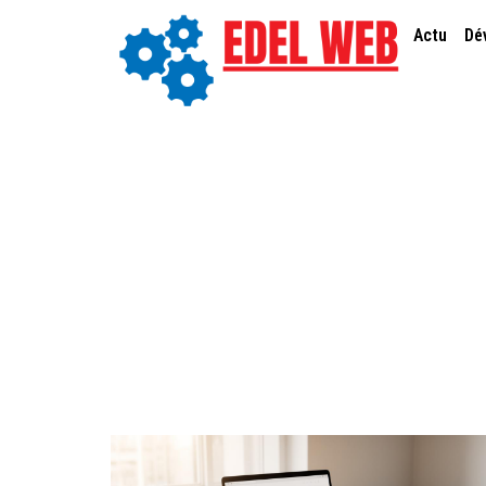
Actu
Dé