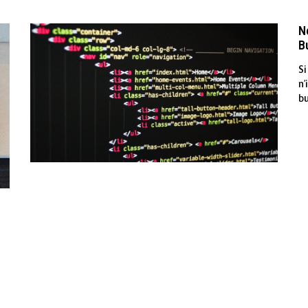
N
B
Si
n’
bu