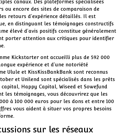
ltiples canaux. Des plateformes spécialisées
rs ou encore des sites de comparaison de
es retours d'expérience détaillés. Il est
que, en distinguant les témoignages constructifs
e élevé d'avis positifs constitue généralement
t porter attention aux critiques pour identifier
me.
me Kickstarter ont accueilli plus de 592 000
longue expérience et d'une notoriété
mme Ulule et KissKissBankBank sont reconnus
ober et Unilend sont spécialisés dans les prêts
en capital, Happy Capital, Wiseed et Sowefund
nt les témoignages, vous découvrirez que les
000 à 100 000 euros pour les dons et entre 100
iffres vous aident à situer vos propres besoins
forme.
cussions sur les réseaux