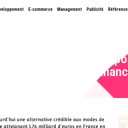
veloppement
E-commerce
Management
Publicité
Référenc
nseigner en ligne à propos
une plateforme de finance
ourd'hui une alternative crédible aux modes de
e atteignant 1,76 milliard d'euros en France en