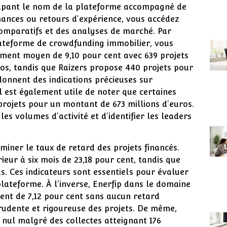
tapant le nom de la plateforme accompagné de
mances ou retours d'expérience, vous accédez
 comparatifs et des analyses de marché. Par
lateforme de crowdfunding immobilier, vous
ment moyen de 9,10 pour cent avec 639 projets
ros, tandis que Raizers propose 440 projets pour
 donnent des indications précieuses sur
Il est également utile de noter que certaines
ojets pour un montant de 673 millions d'euros.
 volumes d'activité et d'identifier les leaders
aminer le taux de retard des projets financés.
eur à six mois de 23,18 pour cent, tandis que
ds. Ces indicateurs sont essentiels pour évaluer
 plateforme. À l'inverse, Enerfip dans le domaine
ent de 7,12 pour cent sans aucun retard
prudente et rigoureuse des projets. De même,
 nul malgré des collectes atteignant 176