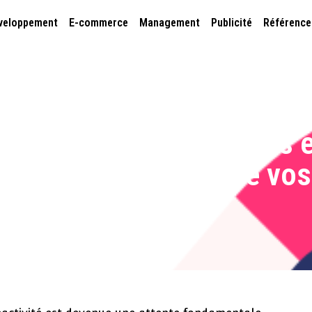
veloppement
E-commerce
Management
Publicité
Référenc
n direct pour tous, sites 
 avancée pour rendre vos
uniques