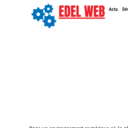
Actu
Dé
Des tchats e
personnalisation