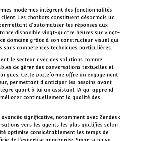
ormes modernes intègrent des fonctionnalités
n client. Les chatbots constituent désormais un
permettant d'automatiser les réponses aux
stance disponible vingt-quatre heures sur vingt-
 ce domaine grâce à son constructeur visuel qui
és sans compétences techniques particulières.
ement le secteur avec des solutions comme
bles de gérer des conversations textuelles et
 langues. Cette plateforme offre un engagement
eur, permettant d'anticiper les besoins avant
tègre quant à lui un assistant IA qui apprend
améliorer continuellement la qualité des
e avancée significative, notamment avec Zendesk
ations vers les agents les plus qualifiés selon
ité optimise considérablement les temps de
icie de l'expertise appropriée. Smartsupp va